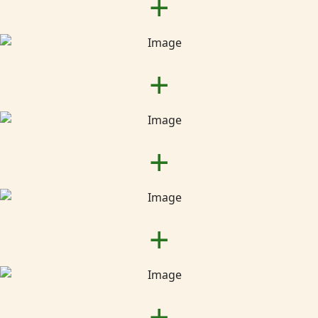
+
+
+
+
+