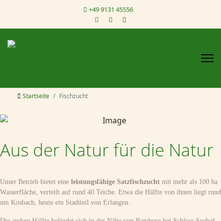
+49 9131 45556
Startseite
Fischzucht
Aus der Natur für die Natur
Unser Betrieb bietet eine
leistungsfähige Satzfischzucht
mit mehr als 100 ha
Wasserfläche, verteilt auf rund 40 Teiche. Etwa die Hälfte von ihnen liegt rund
um Kosbach, heute ein Stadtteil von Erlangen.
Die andere Hälfte befindet sich in der Nähe von Bamberg bei Schloss Seehof,