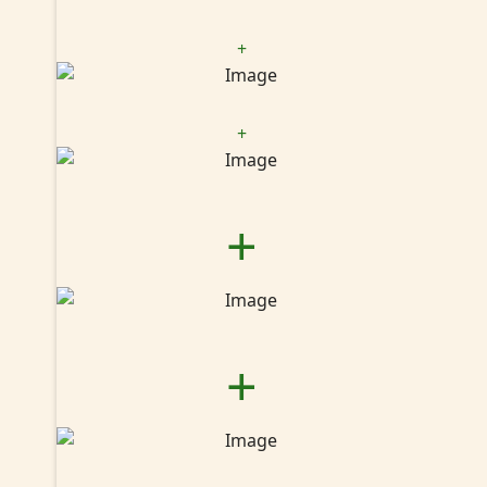
+
+
+
+