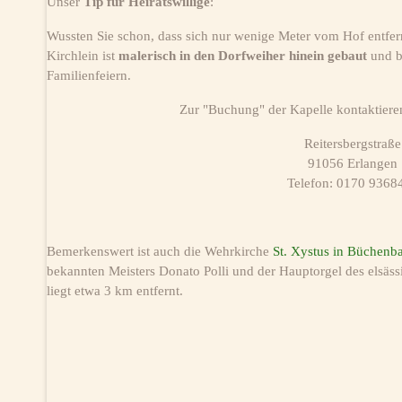
Unser
Tip für Heiratswillige
:
Wussten Sie schon, dass sich nur wenige Meter vom Hof entfer
Kirchlein ist
malerisch in den Dorfweiher hinein gebaut
und b
Familienfeiern.
Zur "Buchung" der Kapelle kontaktieren
Reitersbergstraße
91056 Erlangen
Telefon: 0170 9368
Bemerkenswert ist auch die Wehrkirche
St. Xystus in Büchenb
bekannten Meisters Donato Polli und der Hauptorgel des elsäs
liegt etwa 3 km entfernt.