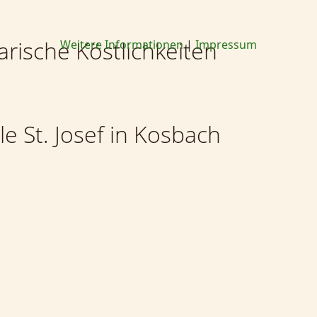
arische Köstlichkeiten
Weitere Informationen
|
Impressum
le St. Josef in Kosbach