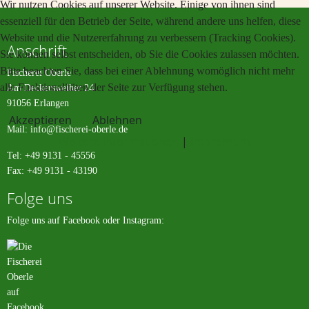
Wir nutzen Cookies auf unserer Website. Einige von ihnen sind
essenziell für den Betrieb der Seite, während andere uns helfen, diese
Website und die Nutzererfahrung zu verbessern (Tracking Cookies).
Anschrift
Sie können selbst entscheiden, ob Sie die Cookies zulassen möchten.
Bitte beachten Sie, dass bei einer Ablehnung womöglich nicht mehr
Fischerei Oberle
alle Funktionalitäten der Seite zur Verfügung stehen.
Am Deckersweiher 24
91056 Erlangen
Akzeptieren
Ablehnen
Mail:
info@fischerei-oberle.de
Weitere Informationen
|
Impressum
Tel: +49 9131 - 45556
Fax: +49 9131 - 43190
Folge uns
Folge uns auf Facebook oder Instagram: